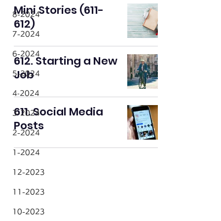
Mini Stories (611-
8-2024
612)
7-2024
6-2024
612. Starting a New
Job
5-2024
4‐2024
611. Social Media
3-2024
Posts
2-2024
1-2024
12-2023
11-2023
10-2023