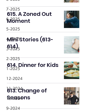
7-2025
615. A Zoned Out
Moment
6-2025
5-2025
Mini Stories (613-
4-2025
614)
3-2025
2-2025
614. Dinner for Kids
1-2025
12-2024
11-2024
613. Change of
Seasons
10-2024
9-2024