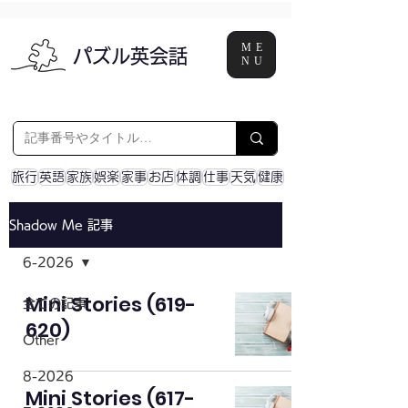
ME
パズル英会話
NU
旅行
英語
家族
娯楽
家事
お店
体調
仕事
天気
健康
Shadow Me 記事
6-2026
Mini Stories (619-
全ての記事
620)
Other
8-2026
Mini Stories (617-