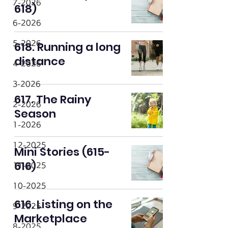
7-2026
618)
6-2026
618. Running a long
5-2026
distance
4-2026
3‐2026
617. The Rainy
2-2026
Season
1-2026
12-2025
Mini Stories (615-
616)
11-2025
10-2025
616. Listing on the
9-2025
Marketplace
8-2025