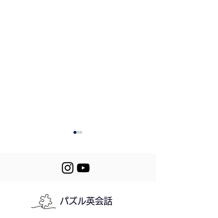
パズル英会話
Mini Stories (617-
618. Running a 