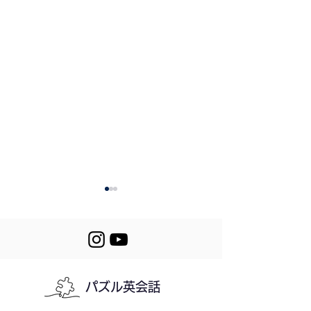
パズル英会話
Mini Stories (617-
617. The Rainy