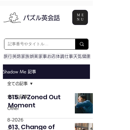
ME
パズル英会話
NU
旅行
英語
家族
娯楽
家事
お店
体調
仕事
天気
健康
Shadow Me 記事
全ての記事
615. A Zoned Out
全ての記事
Moment
Other
8-2026
613. Change of