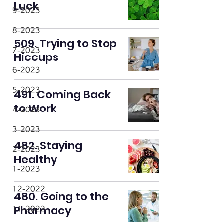
Luck
9-2023
8-2023
509. Trying to Stop
7-2023
Hiccups
6-2023
5-2023
491. Coming Back
to Work
4-2023
3-2023
482. Staying
2-2023
Healthy
1-2023
12-2022
480. Going to the
Pharmacy
11-2022