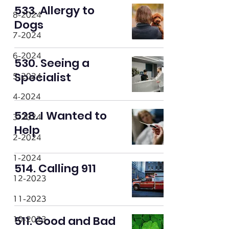
533. Allergy to
8-2024
Dogs
7-2024
6-2024
530. Seeing a
Specialist
5-2024
4‐2024
528. I Wanted to
3-2024
Help
2-2024
1-2024
514. Calling 911
12-2023
11-2023
511. Good and Bad
10-2023