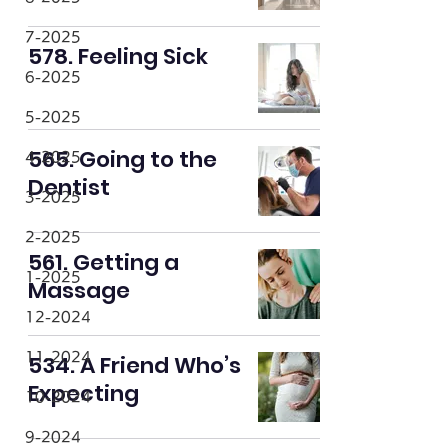
7-2025
578. Feeling Sick
6-2025
5-2025
565. Going to the
4-2025
Dentist
3-2025
2-2025
561. Getting a
1-2025
Massage
12-2024
11-2024
534. A Friend Who’s
Expecting
10-2024
9-2024