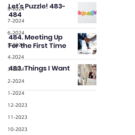
Let's Puzzle! 483-
8-2024
484
7-2024
6-2024
484. Meeting Up
For the First Time
5-2024
4‐2024
483. Things I Want
3-2024
2-2024
1-2024
12-2023
11-2023
10-2023