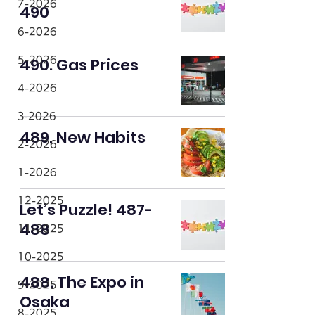
7-2026
490
6-2026
490. Gas Prices
5-2026
4-2026
3‐2026
489. New Habits
2-2026
1-2026
12-2025
Let’s Puzzle! 487-
488
11-2025
10-2025
488. The Expo in
9-2025
Osaka
8-2025