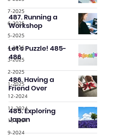
7-2025
487. Running a
Workshop
6-2025
5-2025
Let's Puzzle! 485-
4-2025
486
3-2025
2-2025
486. Having a
1-2025
Friend Over
12-2024
11-2024
485. Exploring
Japan
10-2024
9-2024