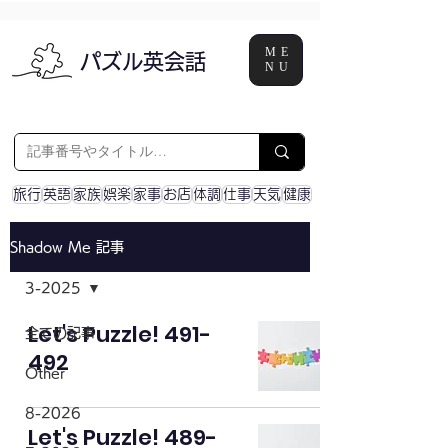
ME
パズル英会話
NU
旅行
英語
家族
娯楽
家事
お店
体調
仕事
天気
健康
Shadow Me 記事
3-2025
Let's Puzzle! 491-
全ての記事
492
Other
8-2026
Let's Puzzle! 489-