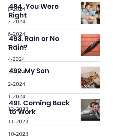
494. You Were
8-2024
Right
7-2024
6-2024
493. Rain or No
Rain?
5-2024
4‐2024
492. My Son
3-2024
2-2024
1-2024
491. Coming Back
12-2023
to Work
11-2023
10-2023