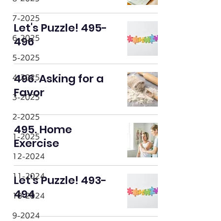
7-2025
Let's Puzzle! 495-
496
6-2025
5-2025
496. Asking for a
4-2025
Favor
3-2025
2-2025
495. Home
1-2025
Exercise
12-2024
11-2024
Let's Puzzle! 493-
494
10-2024
9-2024