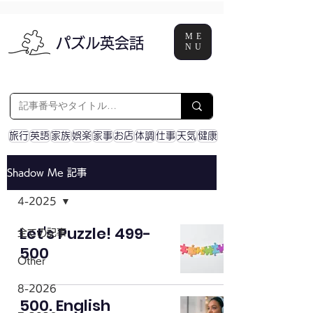
ME
パズル英会話
NU
旅行
英語
家族
娯楽
家事
お店
体調
仕事
天気
健康
Shadow Me 記事
4-2025
Let's Puzzle! 499-
全ての記事
500
Other
8-2026
500. English