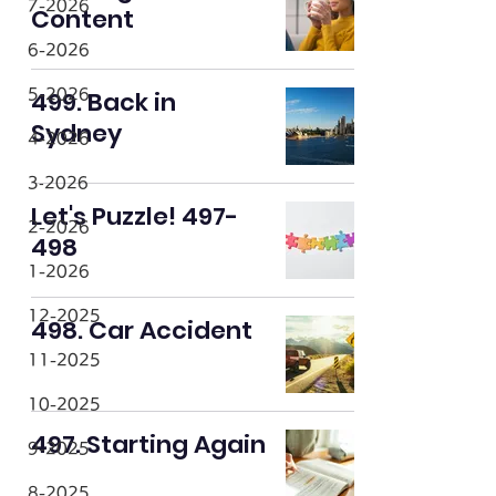
7-2026
Content
6-2026
499. Back in
5-2026
Sydney
4-2026
3‐2026
Let's Puzzle! 497-
2-2026
498
1-2026
12-2025
498. Car Accident
11-2025
10-2025
497. Starting Again
9-2025
8-2025