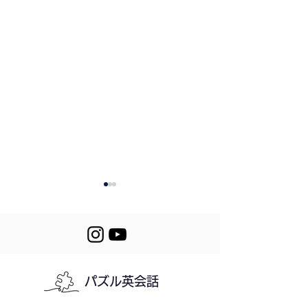
パズル英会話
499. Back in Sy
500. English Content