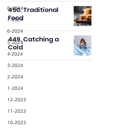
450. Traditional
8-2024
Food
7-2024
6-2024
449. Catching a
5-2024
Cold
4‐2024
3-2024
2-2024
1-2024
12-2023
11-2023
10-2023