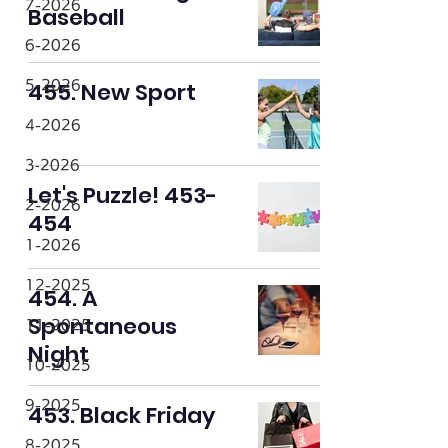
7-2026
Baseball
6-2026
455. New Sport
5-2026
4-2026
3‐2026
Let's Puzzle! 453-
2-2026
454
1-2026
12-2025
454. A
Spontaneous
11-2025
Night
10-2025
9-2025
453. Black Friday
8-2025