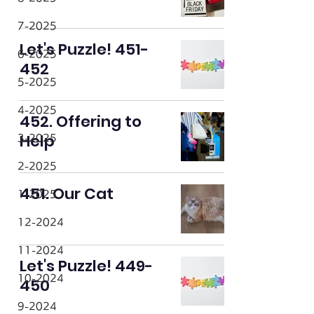
7-2025
Let's Puzzle! 451-
6-2025
452
5-2025
4-2025
452. Offering to
Help
3-2025
2-2025
451. Our Cat
1-2025
12-2024
11-2024
Let's Puzzle! 449-
10-2024
450
9-2024