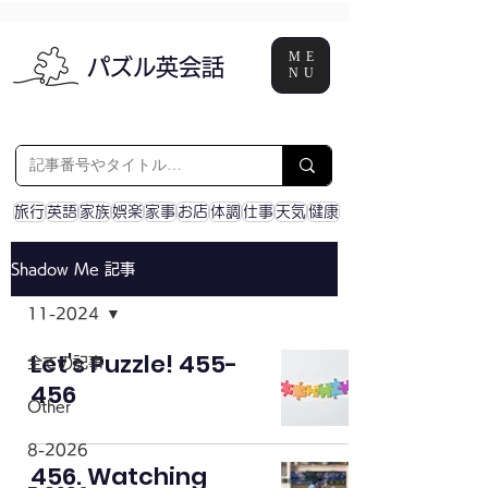
ME
パズル英会話
NU
旅行
英語
家族
娯楽
家事
お店
体調
仕事
天気
健康
Shadow Me 記事
11-2024
Let's Puzzle! 455-
全ての記事
456
Other
8-2026
456. Watching