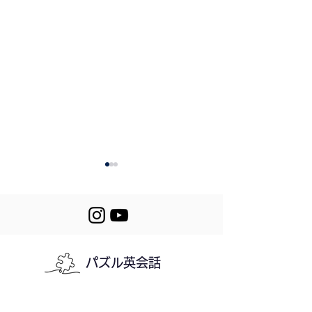
490. Gas Prices
パズル英会話
Let's Puzzle! 489-
490
利用規約