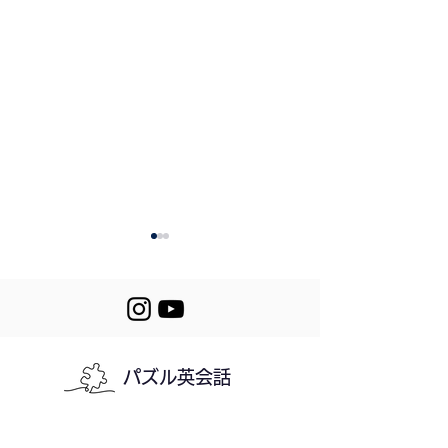
パズル英会話
Let's Puzzle! 5
534. A Friend Who’s
Expecting
利用規約