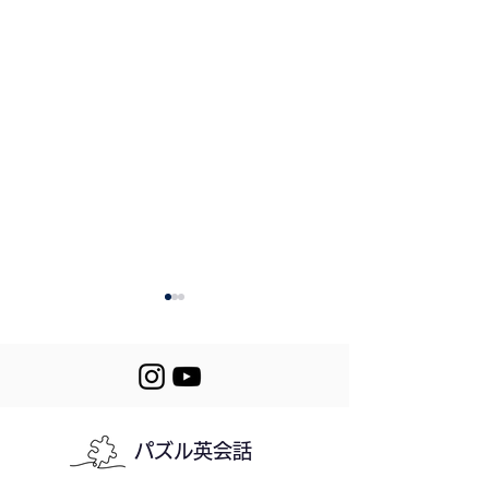
パズル英会話
Mini Stories (617-
618. Running a 