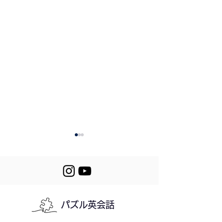
パズル英会話
Mini Stories (617-
618. Running a 