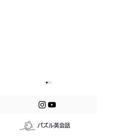
パズル英会話
Mini Stories (617-
618. Running a 