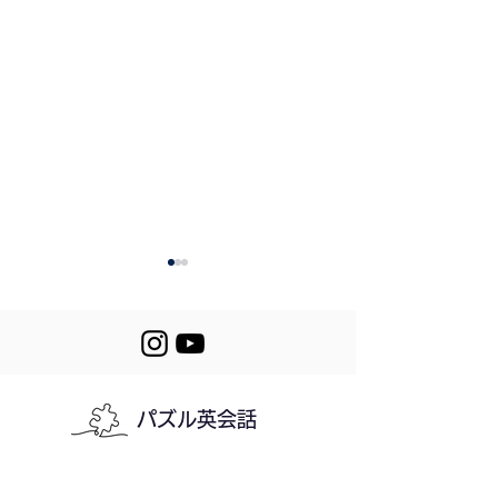
Review 230-232
パズル英会話
232. I Made a
Mistake
利用規約