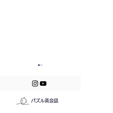
パズル英会話
246. Let's Get an Air
245. Improving
Conditioner
Pronunciation