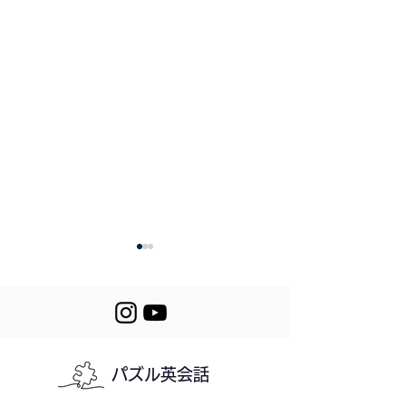
パズル英会話
259. My Charging
258. A Gift Fro