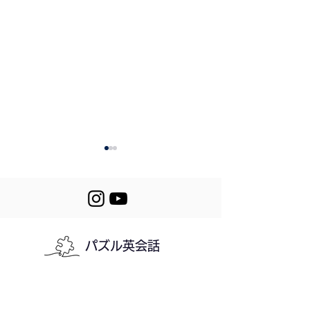
パズル英会話
544. The Morning
543. A Makeup
Struggle
Student
利用規約