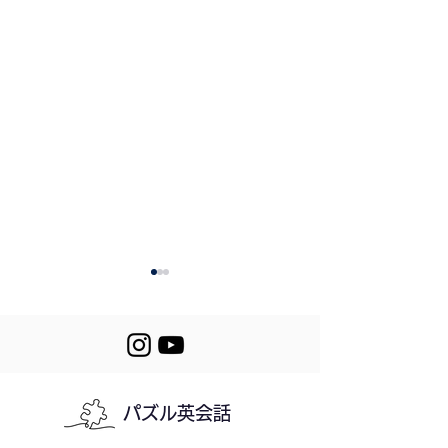
パズル英会話
543. A Makeup
Mini Stories (54