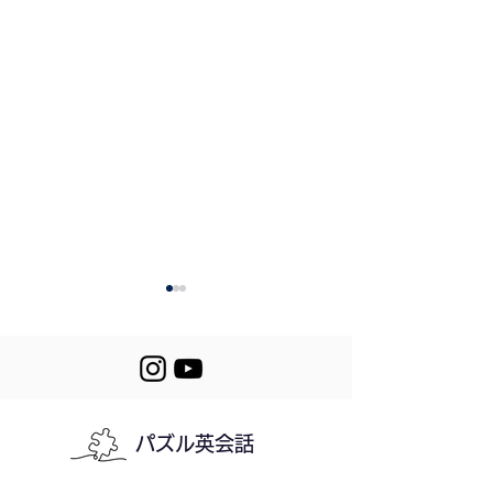
404. Rain Sounds
パズル英会話
403. Appreciat
My Wife