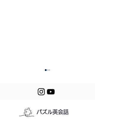
パズル英会話
Let's Puzzle! 4
403. Appreciating
My Wife
利用規約