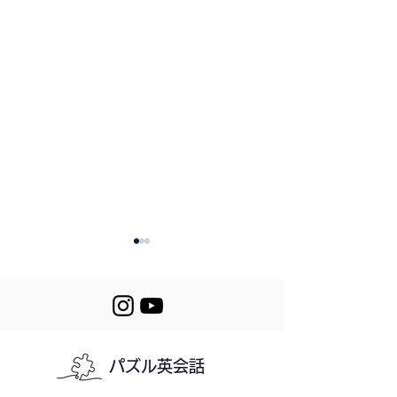
パズル英会話
569. What My Dog
Mini Stories (5