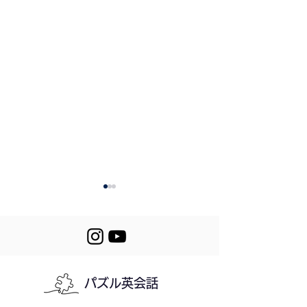
パズル英会話
525. Building Habits
Let's Puzzle! 5