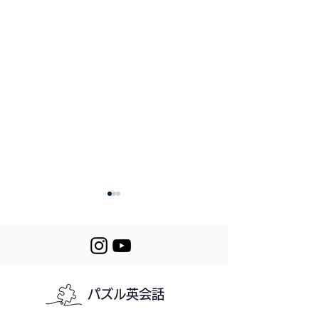
464. First Snow
パズル英会話
463. Plans for 