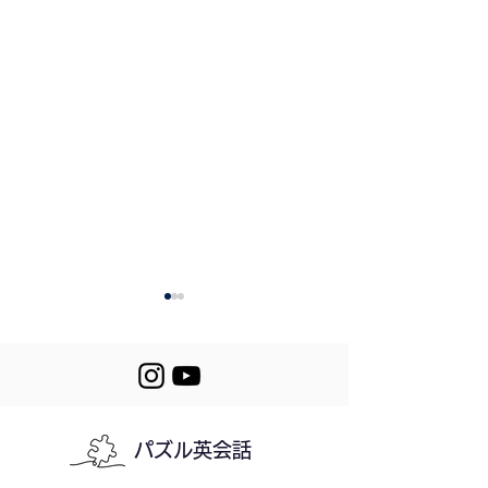
464. First Snow
パズル英会話
Let's Puzzle! 463-