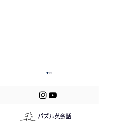
パズル英会話
246. Let's Get an Air
245. Improving
Conditioner
Pronunciation
利用規約