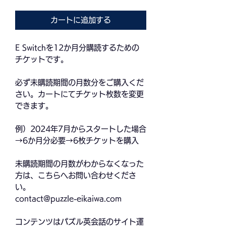
常
ー
カートに追加する
価
ル
格
価
E Switchを12か月分購読するための
格
チケットです。
必ず未購読期間の月数分をご購入くだ
さい。カートにてチケット枚数を変更
できます。
例）2024年7月からスタートした場合
→6か月分必要→6枚チケットを購入
未購読期間の月数がわからなくなった
方は、こちらへお問い合わせくださ
い。
contact@puzzle-eikaiwa.com
コンテンツはパズル英会話のサイト運