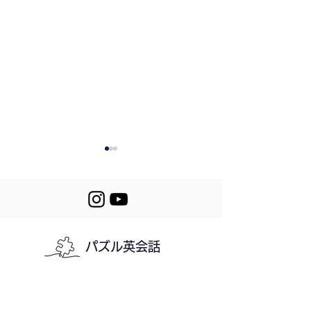
Review #218-220
パズル英会話
220. A
Snowboarding 
利用規約