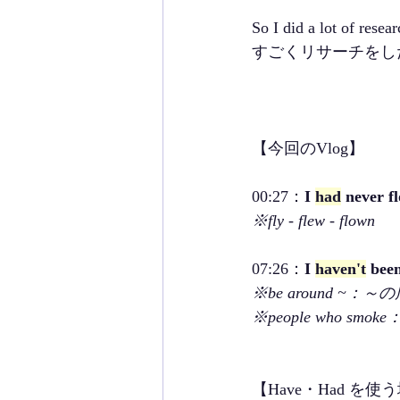
So I did a lot of resear
すごくリサーチをし
【今回のVlog】
00:27：
I 
had
 never f
※fly - flew - flown
07:26：
I 
haven't
 bee
※be around ~：
※people who sm
【Have・Had を使