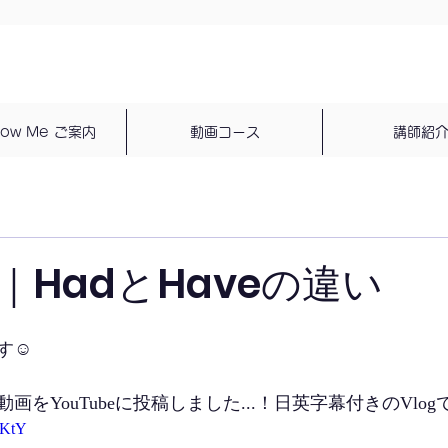
dow Me ご案内
動画コース
講師紹
｜HadとHaveの違い
です☺
をYouTubeに投稿しました...！日英字幕付きのVlog
hKtY