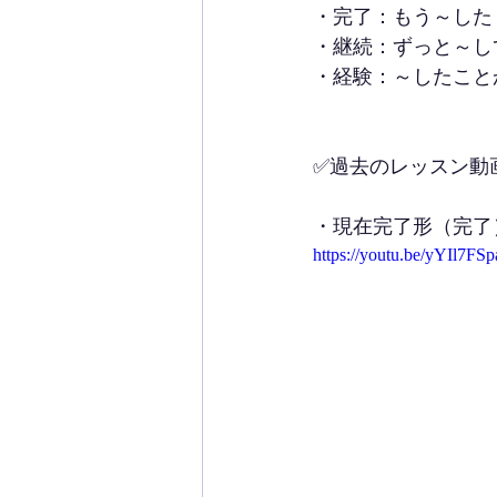
・完了：もう～した
・継続：ずっと～し
・経験：～したこと
✅過去のレッスン動
・現在完了形（完了
https://youtu.be/yYIl7FS