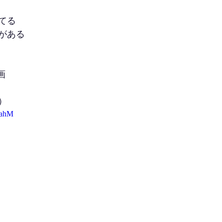
てる
がある
画
）
pahM 