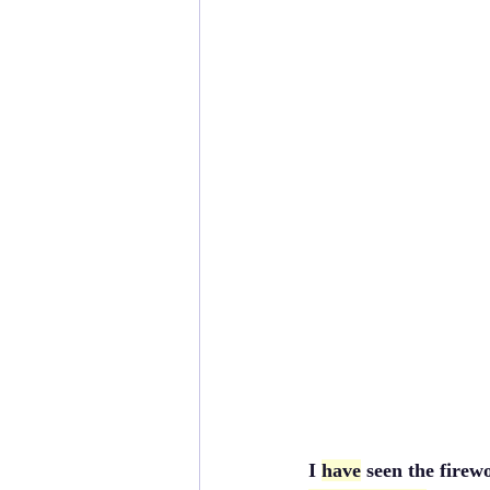
I 
have
 seen the firew