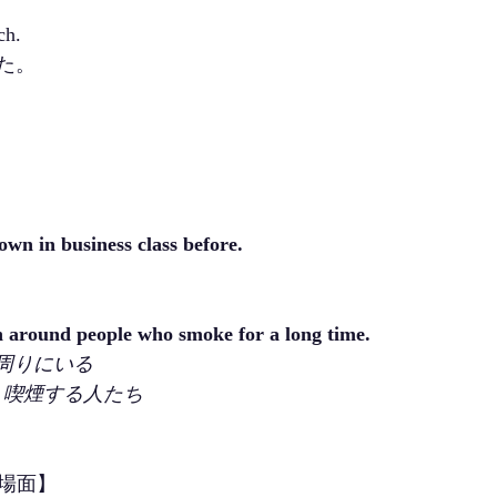
ch.
た。
lown in business class before.
n around people who smoke for a long time.
～の周りにいる
oke：喫煙する人たち
う場面】