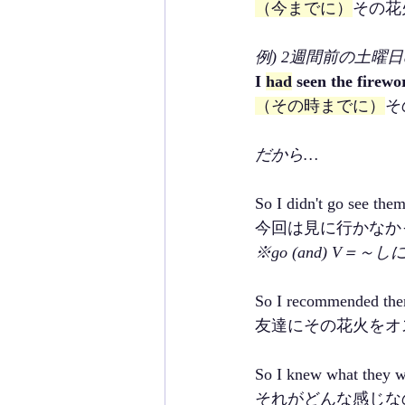
（今までに）
その花
例) 2週間前の土曜日の
I 
had
 seen the firewo
（その時までに）
そ
だから…
So I didn't go see them
今回は見に行かなか
※go (and) V＝～
So I recommended the
友達にその花火をオ
So I knew what they w
それがどんな感じな