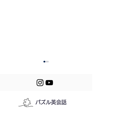
559. AI Got Me
560. Keep Going!
パズル英会話
利用規約