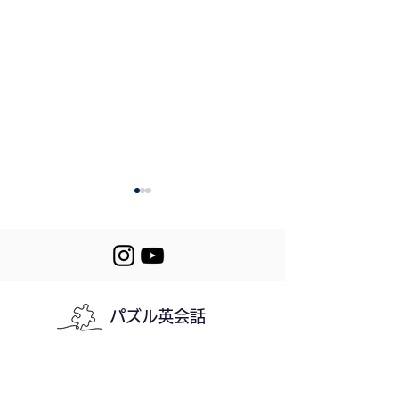
437. License Pl
パズル英会話
438. My
Appointment
利用規約