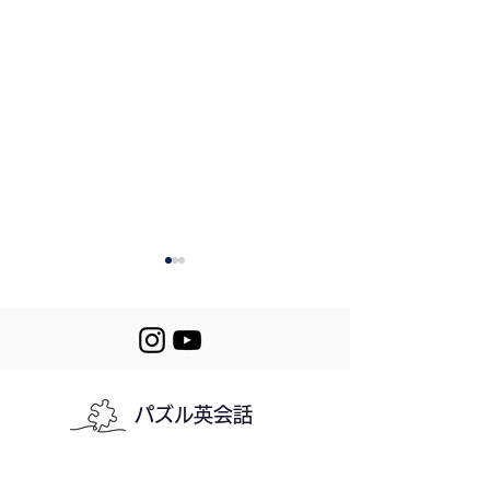
パズル英会話
Let's Puzzle! 4
421. Getting Stuck in
English
利用規約