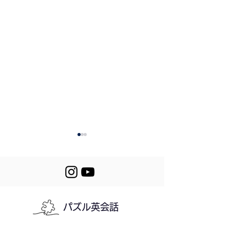
385. The Song I like
パズル英会話
Let's Puzzle! 38
384