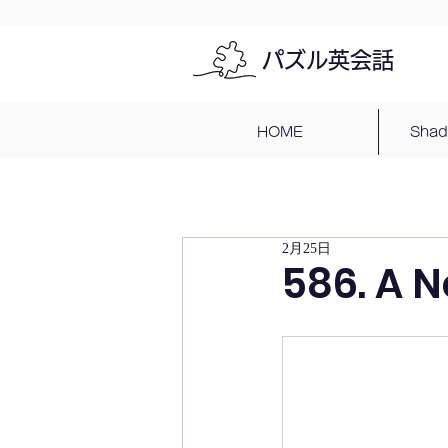
パズル英会話
HOME
Sha
2月25日
586. A 