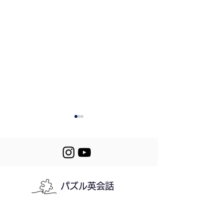
510. Playing Gol
パズル英会話
Let's Puzzle! 509-510
利用規約