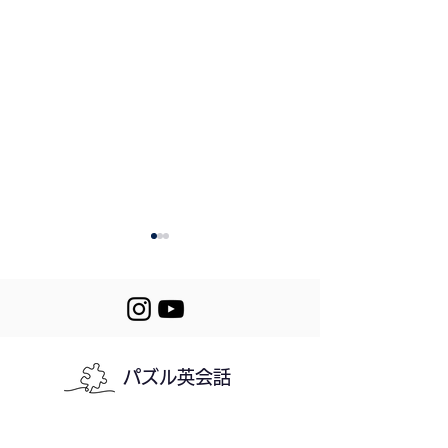
パズル英会話
482. Staying
481. Our Sunda
Healthy
Routine
利用規約