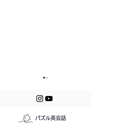
パズル英会話
474. Going Through
473. Sending