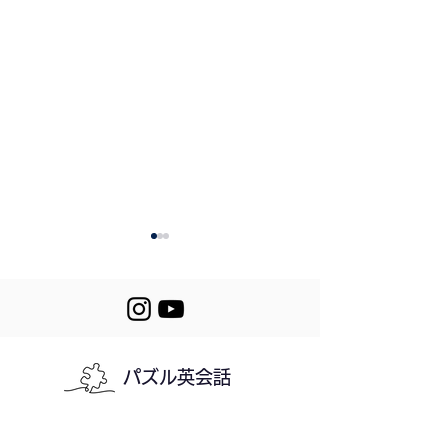
パズル英会話
Let's Puzzle! 393-
394. Calling Ba
394
the Clinic
利用規約