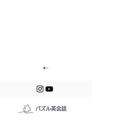
パズル英会話
369. Preparing for
Let's Puzzle! 36
Earthquakes
368
利用規約