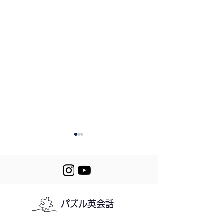
パズル英会話
352. Lettuce or
351. Mornings i