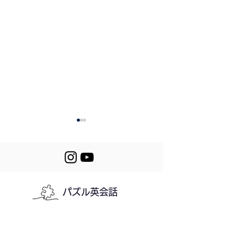
パズル英会話
352. Lettuce or
351. Mornings i
Cabbage
Winter
利用規約