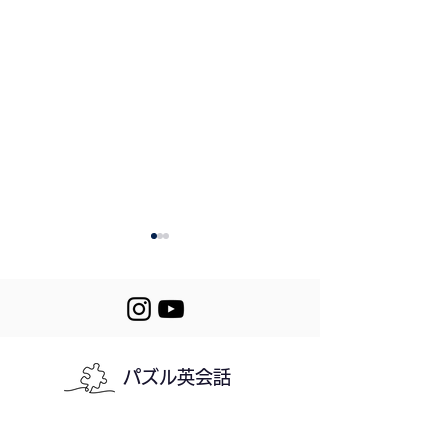
パズル英会話
352. Lettuce or
351. Mornings i
Cabbage
Winter
利用規約