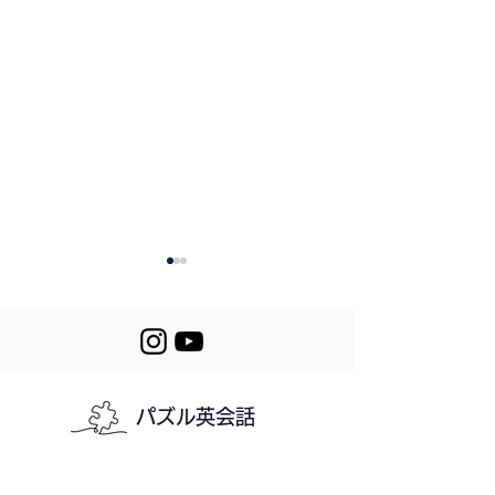
Review 335-337
パズル英会話
337. Killing So
Time
利用規約