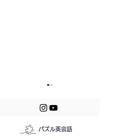
Review 296-298
パズル英会話
298. Fireworks