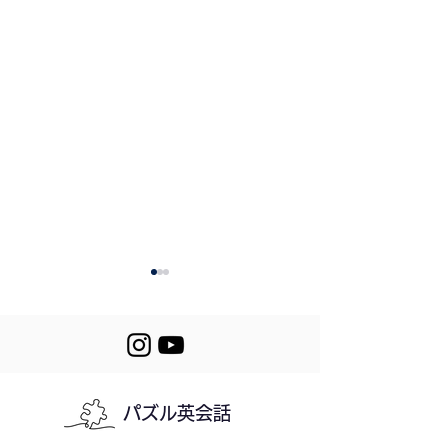
Review #218-220
パズル英会話
220. A