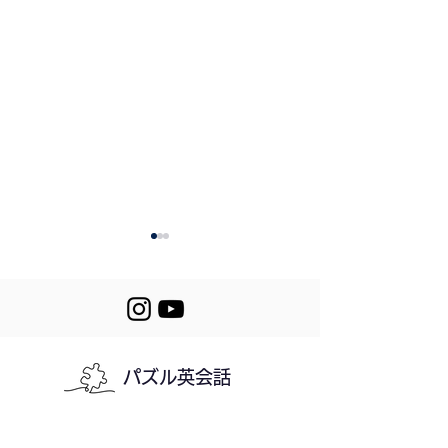
Review #218-220
パズル英会話
220. A
Snowboarding 
利用規約