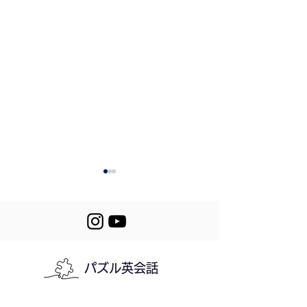
189. Helping Out
📒Review 179-1
パズル英会話