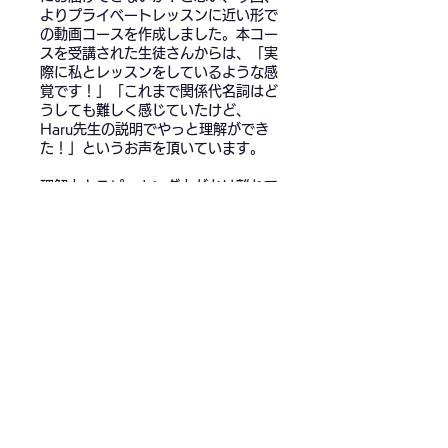
よりプライベートレッスンに近い形で
の動画コースを作成しました。本コー
スを受講された生徒さんからは、「実
際に私とレッスンをしているような感
覚です！」「これまで関係代名詞はど
うしても難しく感じていたけど、
Haru先生の説明でやっと理解ができ
た！」というお声を頂いています。
理解力とスピーキング力がかけ離れて
しまうとなかなか自信をもって話すこ
とができないので、しっかりと文構造
を理解をしながら音・リズムの感覚も
一緒に身に着けていきましょう。
【閲覧方法】
お申込み後すぐにレッスン動画をご覧
いただけるようになります。お申込み
完了メールからもアクセスいただけま
すし、サイトの「Menu」→「アイコ
ン／下矢印マーク」→「動画コース」
からも常にアクセスいただけます。