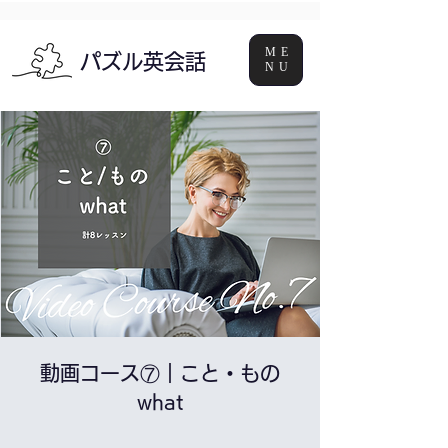
ME
パズル英会話
NU
動画コース⑦｜こと・もの
what