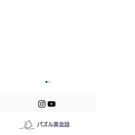
パズル英会話
272. What Drinks Do