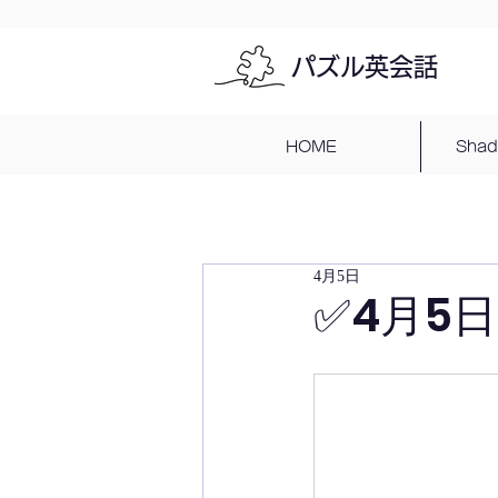
パズル英会話
HOME
Sha
4月5日
✅4月5